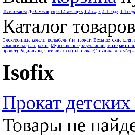
Все товары
До 6 месяцев
6-12 месяцев
1-2 года
2-3 года
3-4 год
Каталог товаро
Электронные качели, колыбели (на прокат)
Весы детские (для 
комплексы (на прокат)
Музыкальные, обучающие, интерактивны
прокат)
Радионяни, эргорюкзаки (на прокат)
Техника для уборк
Isofix
Прокат детских
Товары не найд