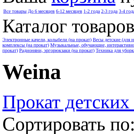
Все товары
До 6 месяцев
6-12 месяцев
1-2 года
2-3 года
3-4 год
Каталог товаро
Электронные качели, колыбели (на прокат)
Весы детские (для 
комплексы (на прокат)
Музыкальные, обучающие, интерактивны
прокат)
Радионяни, эргорюкзаки (на прокат)
Техника для уборк
Weina
Прокат детских
Сортировать по