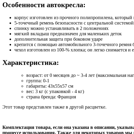
Особенности автокресла:
корпус изготовлен из прочного полипропилена, который 
5-точечный ремень безопасности с центральной систем
спинку можно устанавливать в 2 положениях
мягкий вкладыш предназначен для маленьких деток
дополнительная защита при боковом ударе
крепится с помощью автомобильного 3-точечного ремня 
чехол изготовлен из 100-% хлопка; он легко снимается и 
Характеристика:
возраст: от 0 месяцев до ~ 3-4 лет (максимальная наг
группа: 0-1
габариты: 43х55х57 см
вес: 3 кг (с упаковкой - 4 кг)
страна бренда: Франция
Этот товар представлен также в другой расцветке.
Комплектация товара, если она указана в описании, указы
процессе использования. Также для некоторых товаров мы 