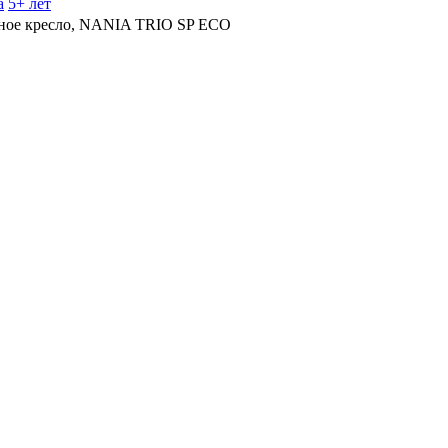
а
5+ лет
ное кресло, NANIA TRIO SP ECO