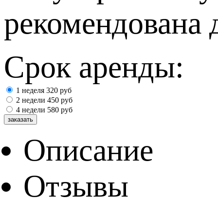
рекомендована д
Срок аренды:
1 неделя
320
руб
2 недели
450
руб
4 недели
580
руб
Описание
Отзывы