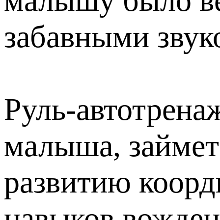
малышу было ве
забавными звук
Руль-автотрена
малыша, займет 
развитию коорд
навыков вожден