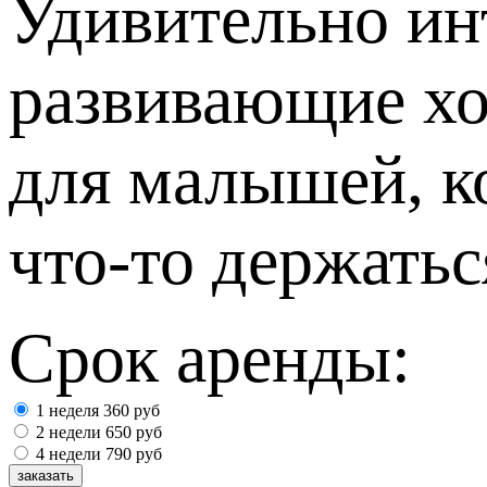
Удивительно ин
развивающие хо
для малышей, к
что-то держатьс
Срок аренды:
1 неделя
360
руб
2 недели
650
руб
4 недели
790
руб