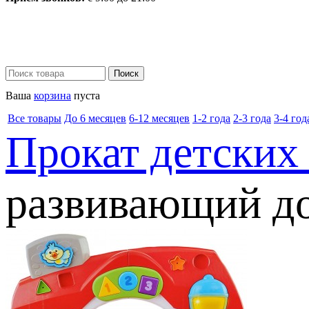
Ваша
корзина
пуста
Все товары
До 6 месяцев
6-12 месяцев
1-2 года
2-3 года
3-4 год
Прокат детских
развивающий до