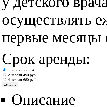
у детского врач
осуществлять е
первые месяцы 
Срок аренды:
1 неделя
350
руб
2 недели
490
руб
4 недели
680
руб
Описание