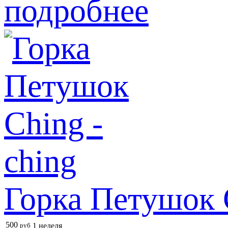
подробнее
Горка Петушок C
500
руб
1 неделя