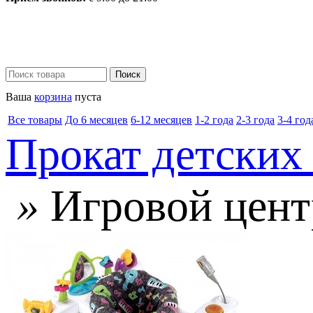
Ваша
корзина
пуста
Все товары
До 6 месяцев
6-12 месяцев
1-2 года
2-3 года
3-4 год
Прокат детских
»
Игровой центр