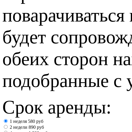
поварачиваться 
будет сопровожд
обеих сторон н
подобранные с 
Срок аренды:
1 неделя
580
руб
2 недели
890
руб