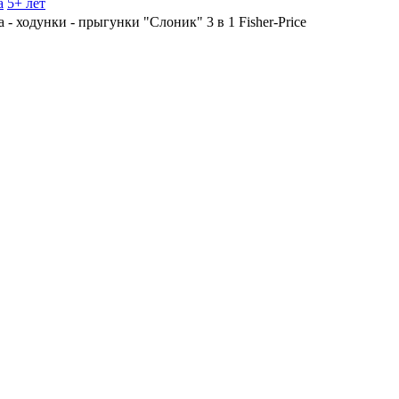
а
5+ лет
 - ходунки - прыгунки "Слоник" 3 в 1 Fisher-Price