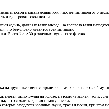
ый игровой и развивающий комплекс для малышей от 6 месяце, 
ать и тренеровать свои ножки.
ься ходить, двигая каталку вперед. На голове каталки находятс
ться, что безусловно нравится всем малышам.
енки. Всего более 30 различных звуковых эффектов.
а на пружинке, светятся яркие огоньки, кнопки с веселой музы
 первая расположена на голове, а вторая на задней части, с лег
аучиться ходить, двигая каталку вперед.
 которые раздадутся забавные звуки, фразы и песни, при этом не