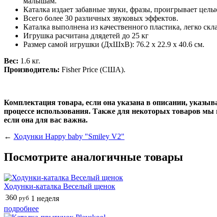
малышам.
Каталка издает забавные звуки, фразы, проигрывает целы
Всего более 30 различных звуковых эффектов.
Каталка выполнена из качественного пластика, легко скл
Игрушка расчитана длядетей до 25 кг
Размер самой игрушки (ДхШхВ): 76.2 x 22.9 x 40.6 см.
Вес:
1.6 кг.
Производитель:
Fisher Price (США).
Комплектация товара, если она указана в описании, указы
процессе использования. Также для некоторых товаров мы 
если она для вас важна.
←
Ходунки Happy baby "Smiley V2"
Посмотрите аналогичные товары
Ходунки-каталка Веселый щенок
360
руб
1 неделя
подробнее