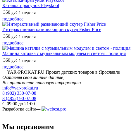
Каталка-прыгунок Playskool
350
руб
1 неделя
подробнее
Интерактивный развивающий скутер Fisher Price
350
руб
1 неделя
подробнее
Машина каталка с музыкальным модулем и светом - полиция
360
руб
1 неделя
подробнее
YAR-PROKAT.RU
Прокат детских товаров в Ярославле
Оставляя свои личные данные,
Вы принимаете правовую информацию
info@yar-prokat.ru
8 (902) 330-07-08
8 (4852) 90-07-08
C 09:00 до 21:00
Разработка сайта
—
Мы перезвоним