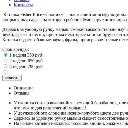
Контакты
Каталка Fisher-Price «Слоник»
— настоящий многофункциональн
попрыгушку, садясь на которую ребенок будет пружинить-прыг
Держась за удобную ручку малыш сможет самостоятельно научит
звуки, фразы и песни, при этом некоторые кнопки будут свети
Каталка издает забавные звуки, фразы, проигрывает целые пес
Срок аренды:
1 неделя
350
руб
2 недели
650
руб
4 недели
790
руб
Описание
Отзывы
У слоника есть вращающийся гремящий барабанчик, пчелк
что нужно для развлечений малыша!
У дружелюбного слоненка нежно-голубого цвета две ручки:
Держась за удобную ручку малыш сможет самостоятельно н
На голове каталки находятся большие кнопки, нажимая на