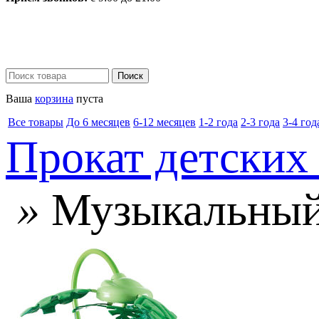
Ваша
корзина
пуста
Все товары
До 6 месяцев
6-12 месяцев
1-2 года
2-3 года
3-4 год
Прокат детских
»
Музыкальный 