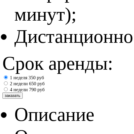
минут);
Дистанционное
Срок аренды:
1 неделя
350
руб
2 недели
650
руб
4 недели
790
руб
Описание