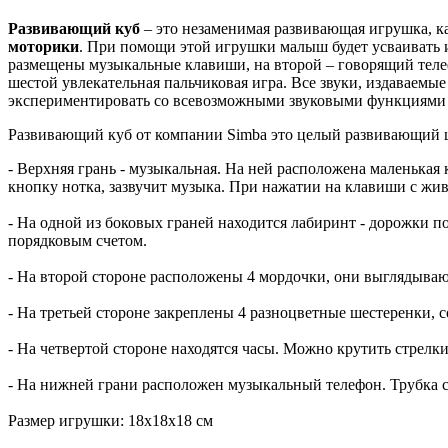
Развивающий куб
– это незаменимая развивающая игрушка, к
моторики
. При помощи этой игрушки малыш будет усваивать и
размещены музыкальные клавиши, на второй – говорящий телефо
шестой увлекательная пальчиковая игра. Все звуки, издаваемые 
экспериментировать со всевозможными звуковыми функциями
Развивающий куб от компании Simba это целый развивающий ц
- Верхняя грань - музыкальная. На ней расположена маленькая 
кнопку нотка, зазвучит музыка. При нажатии на клавиши с жи
- На одной из боковых граней находится лабиринт - дорожки
порядковым счетом.
- На второй стороне расположены 4 мордочки, они выглядываю
- На третьей стороне закреплены 4 разноцветные шестеренки, 
- На четвертой стороне находятся часы. Можно крутить стрелки
- На нижней грани расположен музыкальный телефон. Трубка с
Размер игрушки: 18х18х18 см