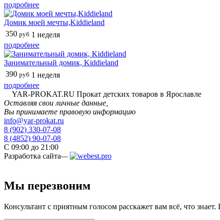
подробнее
Домик моей мечты,Kiddieland
350
руб
1 неделя
подробнее
Занимательный домик, Kiddieland
390
руб
1 неделя
подробнее
YAR-PROKAT.RU
Прокат детских товаров в Ярославле
Оставляя свои личные данные,
Вы принимаете правовую информацию
info@yar-prokat.ru
8 (902) 330-07-08
8 (4852) 90-07-08
C 09:00 до 21:00
Разработка сайта
—
Мы перезвоним
Консультант с приятным голосом расскажет вам всё, что знает. 