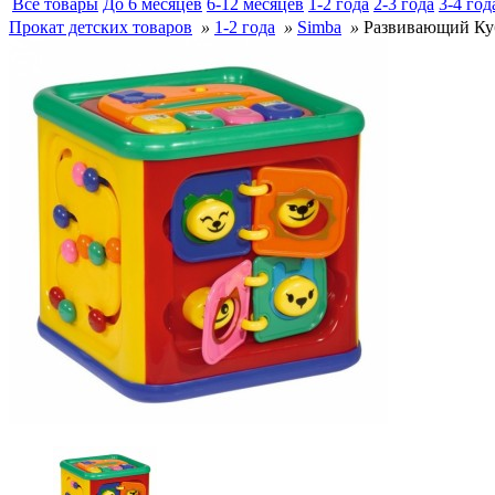
Все товары
До 6 месяцев
6-12 месяцев
1-2 года
2-3 года
3-4 год
Прокат детских товаров
»
1-2 года
»
Simba
»
Развивающий Куб