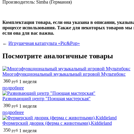
Производитель:
Simba (Германия)
Комплектация товара, если она указана в описании, указы
процессе использования. Также для некоторых товаров мы 
если она для вас важна.
←
Игрушечная катапульта «Pic&Pop»
Посмотрите аналогичные товары
Многофункциональный музыкальный игровой Мультибокс
360
руб
1 неделя
подробнее
Развивающий центр "Поющая мастерская"
390
руб
1 неделя
подробнее
Фермерский дворик (ферма с животными),Kiddieland
350
руб
1 неделя