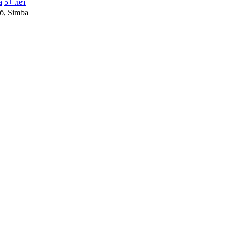
а
5+ лет
, Simba