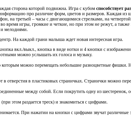
аждая сторона которой подвижна. Игра с кубом
способствует р
нформацию про различие форм, цветов и размеров. Каждая из шес
н, на третьей – часы с двигающимися стрелками, на четвертой -
во время игры, громкие и четкие, но при этом не режут, а также
 и мелодиями.
ентр. На каждой грани малыша ждет новая интересная игра.
кнопка вкл./выкл., кнопка в виде нотки и 4 кнопки с изображени
вотными можно услышать их голоса и музыку.
 по которым можно перемещать небольшие разноцветные фишки. 
т в отверстия в пластиковых страничках. Странички можно пере
соединенные между собой. Если покрутить одну из шестеренок, о
 (при этом раздается треск) и знакомиться с цифрами.
нимается. При нажатии на кнопки с цифрами звучат различные з